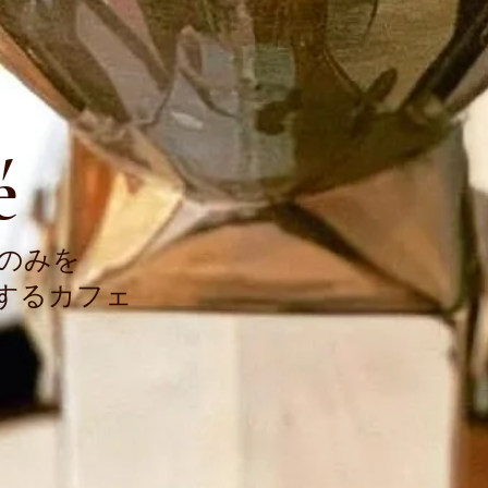
é
のみを
するカフェ