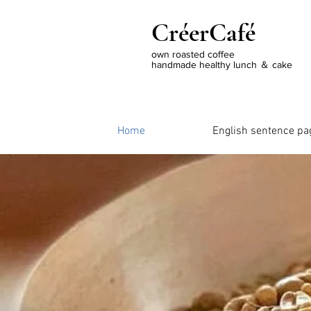
CréerCafé
own roasted coffee
handmade healthy lunch ＆ cake
Home
English sentence pa