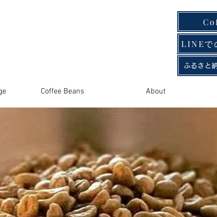
Co
LINE
ふるさと
ge
Coffee Beans
About