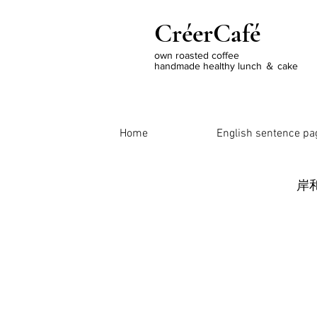
CréerCafé
own roasted coffee
handmade healthy lunch ＆ cake
Home
English sentence pa
岸